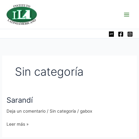
Ir
al
contenido
Sin categoría
Sarandí
Sarandí
Deja un comentario
/
Sin categoría
/
gabox
Leer más »